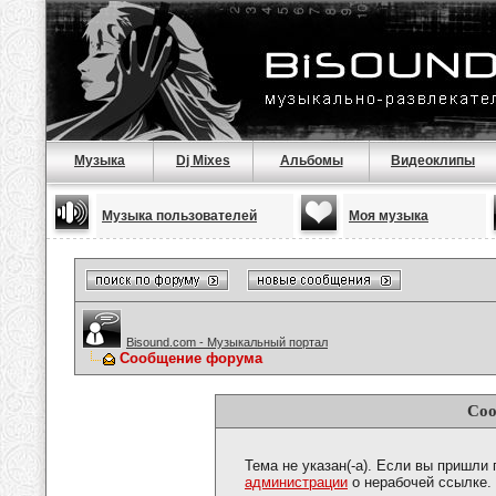
Музыка
Dj Mixes
Альбомы
Видеоклипы
Музыка пользователей
Моя музыка
Bisound.com - Музыкальный портал
Сообщение форума
Соо
Тема не указан(-а). Если вы пришли
администрации
о нерабочей ссылке.