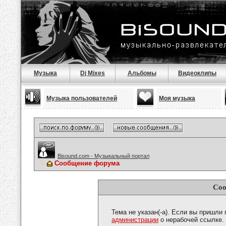
Музыка
Dj Mixes
Альбомы
Видеоклипы
Музыка пользователей
Моя музыка
Bisound.com - Музыкальный портал
Сообщение форума
Соо
Тема не указан(-а). Если вы пришли
администрации
о нерабочей ссылке.