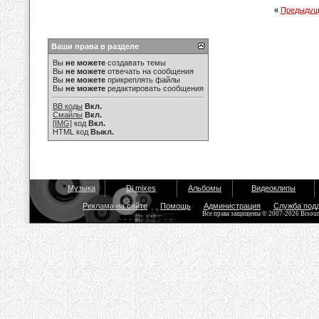
«
Предыдущ
Ваши права в разделе
Вы
не можете
создавать темы
Вы
не можете
отвечать на сообщения
Вы
не можете
прикреплять файлы
Вы
не можете
редактировать сообщения
BB коды
Вкл.
Смайлы
Вкл.
[IMG]
код
Вкл.
HTML код
Выкл.
Музыка
Dj mixes
Альбомы
Видеоклипы
Реклама на сайте
Помощь
Администрация
Служба под
Все права защищены © 2007-2026 Bisou