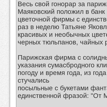
Весь свой гонорар за пари
Маяковский положил в банк 
цветочной фирмы с единств
раз в неделю Татьяне Яков
красивых и необычных цвето
черных тюльпанов, чайных р
Парижская фирма с солидн
указания сумасбродного клие
погоду и время года, из год
стучались
посыльные с букетами фант
единственной фразой: "От М