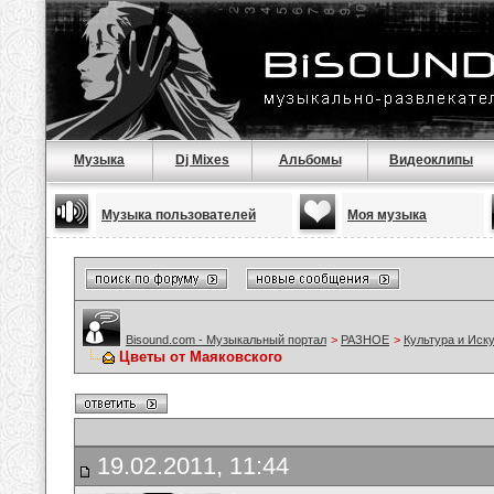
Музыка
Dj Mixes
Альбомы
Видеоклипы
Музыка пользователей
Моя музыка
Bisound.com - Музыкальный портал
>
РАЗНОЕ
>
Культура и Иск
Цветы от Маяковского
19.02.2011, 11:44