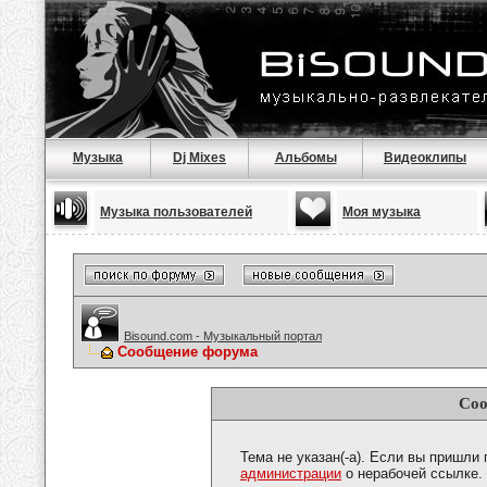
Музыка
Dj Mixes
Альбомы
Видеоклипы
Музыка пользователей
Моя музыка
Bisound.com - Музыкальный портал
Сообщение форума
Соо
Тема не указан(-а). Если вы пришли
администрации
о нерабочей ссылке.