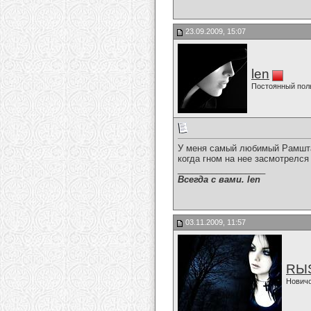
23.09.2009, 15:07
len
Постоянный пол
У меня самый любимый Рамштай
когда гном на нее засмотрелся
__________________
Всегда с вами. len
03.11.2009, 11:57
RЫ
Нович