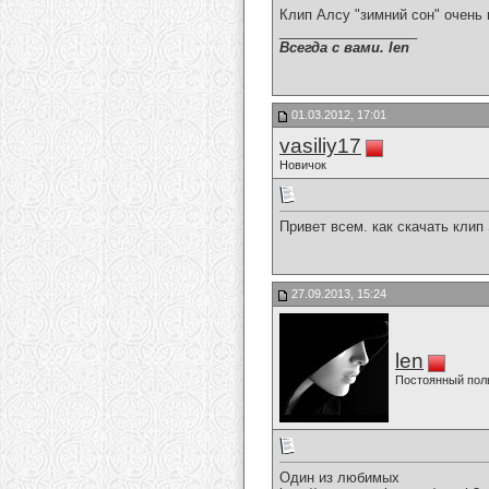
Клип Алсу "зимний сон" очень
__________________
Всегда с вами. len
01.03.2012, 17:01
vasiliy17
Новичок
Привет всем. как скачать клип 
27.09.2013, 15:24
len
Постоянный пол
Один из любимых