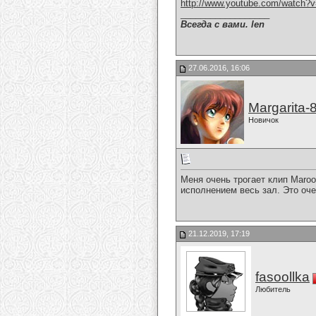
http://www.youtube.com/watc
__________________
Всегда с вами. len
27.06.2016, 16:06
Margarita-
Новичок
Меня очень трогает клип Maroo
исполнением весь зал. Это оче
21.12.2019, 17:19
fasoollka
Любитель