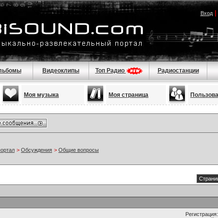
Вход
льбомы
Видеоклипы
Топ Радио
Радиостанции
Моя музыка
Моя страница
Пользов
портал
>
Обсуждения
>
Общие вопросы
Страниц
Регистрация: