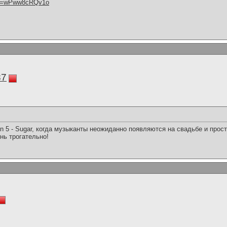
h?v=wPww8cRQv1o
87
n 5 - Sugar, когда музыканты неожиданно появляются на свадьбе и про
нь трогательно!