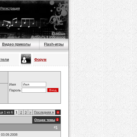
|
Регистрация
Помощь
Добавить в избранное
Видео приколы
Flash-игры
атели
Форум
Имя
Пароль
а 1 из 6
1
2
3
>
Последняя
»
Опции темы
#
1
 03.09.2008