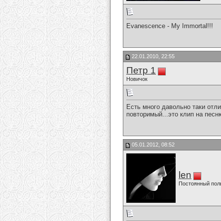
Evanescence - My Immortal!!!
22.01.2010, 22:55
Петр 1
Новичок
Есть много давольно таки отли
повторимый...это клип на песню
05.01.2012, 08:52
len
Постоянный пол