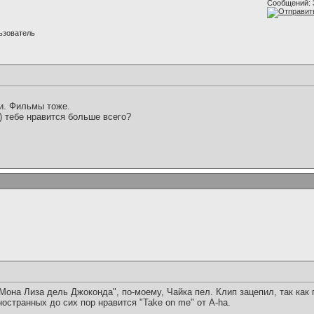
Сообщений: 
ьзователь
и. Фильмы тоже.
) тебе нравится больше всего?
Мона Лиза дель Джоконда", по-моему, Чайка пел. Клип зацепил, так как
остранных до сих пор нравится "Take on me" от A-ha.