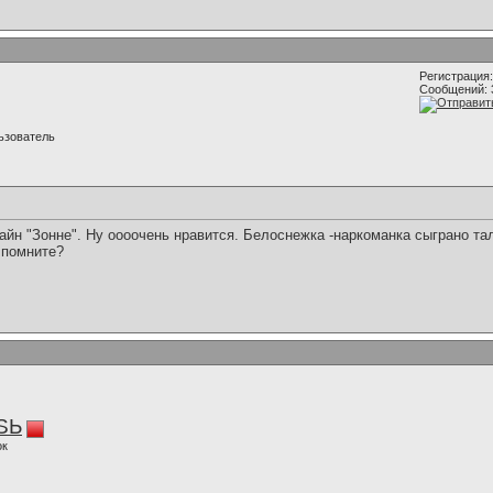
Регистрация:
Сообщений: 
ьзователь
н "Зонне". Ну оооочень нравится. Белоснежка -наркоманка сыграно тал
 помните?
SЬ
ок