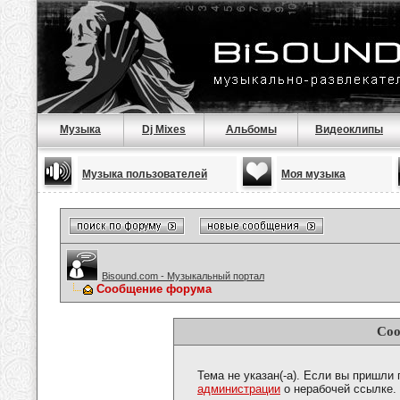
Музыка
Dj Mixes
Альбомы
Видеоклипы
Музыка пользователей
Моя музыка
Bisound.com - Музыкальный портал
Сообщение форума
Соо
Тема не указан(-а). Если вы пришли
администрации
о нерабочей ссылке.