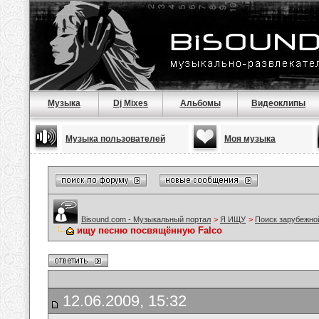
Музыка
Dj Mixes
Альбомы
Видеоклипы
Музыка пользователей
Моя музыка
Bisound.com - Музыкальный портал
>
Я ИЩУ
>
Поиск зарубежно
ищу песню посвящённую Falco
12.06.2009, 15:32