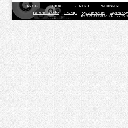
Музыка
Dj mixes
Альбомы
Видеоклипы
Реклама на сайте
Помощь
Администрация
Служба под
Все права защищены © 2007-2026 Bisou