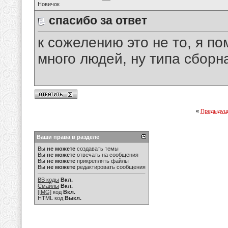
Новичок
спасибо за ответ
к сожелению это не то, я по
много людей, ну типа сборна
«
Предыдущ
Ваши права в разделе
Вы
не можете
создавать темы
Вы
не можете
отвечать на сообщения
Вы
не можете
прикреплять файлы
Вы
не можете
редактировать сообщения
BB коды
Вкл.
Смайлы
Вкл.
[IMG]
код
Вкл.
HTML код
Выкл.