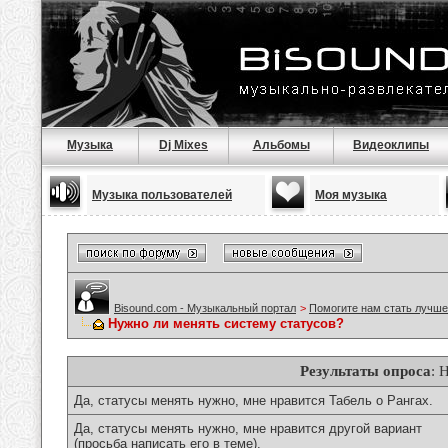
Музыка
Dj Mixes
Альбомы
Видеоклипы
Музыка пользователей
Моя музыка
Bisound.com - Музыкальный портал
>
Помогите нам стать лучше
Нужно ли менять систему статусов?
Результаты опроса
: 
Да, статусы менять нужно, мне нравится Табель о Рангах.
Да, статусы менять нужно, мне нравится другой вариант
(просьба написать его в теме).