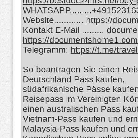
https://bestdoc24hrs.net/buy-
WHATSAPP.........+4915231
Website............
https://doc
Kontakt E-Mail .........
docume
https://documentshome1.com/go
Telegramm:
https://t.me/trav
So beantragen Sie einen Rei
Deutschland Pass kaufen,
südafrikanische Pässe kaufen
Reisepass im Vereinigten Kön
einen australischen Pass kau
Vietnam-Pass kaufen und ern
Malaysia-Pass kaufen und er