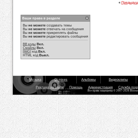
«
Предыдущ
Ваши права в разделе
Вы
не можете
создавать темы
Вы
не можете
отвечать на сообщения
Вы
не можете
прикреплять файлы
Вы
не можете
редактировать сообщения
BB коды
Вкл.
Смайлы
Вкл.
[IMG]
код
Вкл.
HTML код
Выкл.
Музыка
Dj mixes
Альбомы
Видеоклипы
Реклама на сайте
Помощь
Администрация
Служба под
Все права защищены © 2007-2026 Bisou