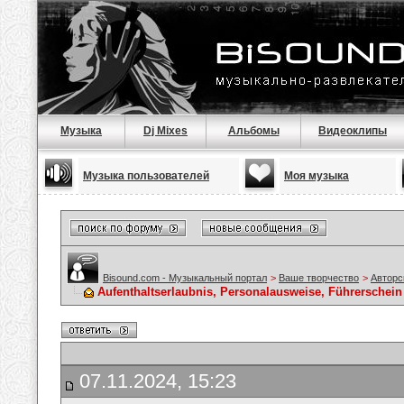
Музыка
Dj Mixes
Альбомы
Видеоклипы
Музыка пользователей
Моя музыка
Bisound.com - Музыкальный портал
>
Ваше творчество
>
Авторс
Aufenthaltserlaubnis, Personalausweise, Führerschein 
07.11.2024, 15:23