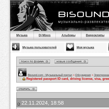
Музыка
Dj Mixes
Альбомы
Видеоклипы
Музыка пользователей
Моя музыка
Bisound.com - Музыкальный портал
>
Обсуждения
>
Электронна
Registered passport ID card, driving license, visa, gree
22.11.2024, 18:58