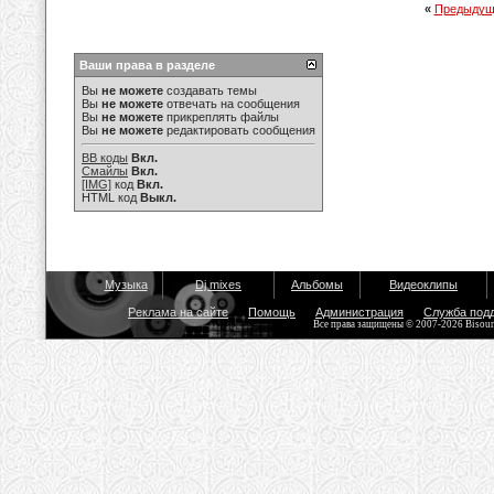
«
Предыдущ
Ваши права в разделе
Вы
не можете
создавать темы
Вы
не можете
отвечать на сообщения
Вы
не можете
прикреплять файлы
Вы
не можете
редактировать сообщения
BB коды
Вкл.
Смайлы
Вкл.
[IMG]
код
Вкл.
HTML код
Выкл.
Музыка
Dj mixes
Альбомы
Видеоклипы
Реклама на сайте
Помощь
Администрация
Служба под
Все права защищены © 2007-2026 Bisou