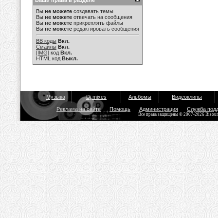
Ваши права в разделе
Вы
не можете
создавать темы
Вы
не можете
отвечать на сообщения
Вы
не можете
прикреплять файлы
Вы
не можете
редактировать сообщения
BB коды
Вкл.
Смайлы
Вкл.
[IMG]
код
Вкл.
HTML код
Выкл.
Музыка
Dj mixes
Альбомы
Видеоклипы
Реклама на сайте
Помощь
Администрация
Служба под
Все права защищены © 2007-2026 Bisou