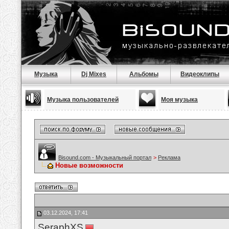
Музыка
Dj Mixes
Альбомы
Видеоклипы
Музыка пользователей
Моя музыка
Bisound.com - Музыкальный портал
>
Реклама
Новые возможности
03.12.2024, 17:41
SeraphXS