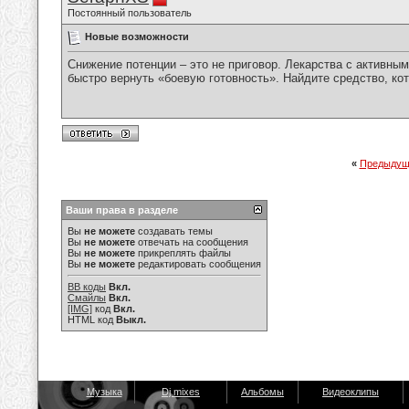
Постоянный пользователь
Новые возможности
Снижение потенции – это не приговор. Лекарства с активн
быстро вернуть «боевую готовность». Найдите средство, ко
«
Предыдущ
Ваши права в разделе
Вы
не можете
создавать темы
Вы
не можете
отвечать на сообщения
Вы
не можете
прикреплять файлы
Вы
не можете
редактировать сообщения
BB коды
Вкл.
Смайлы
Вкл.
[IMG]
код
Вкл.
HTML код
Выкл.
Музыка
Dj mixes
Альбомы
Видеоклипы