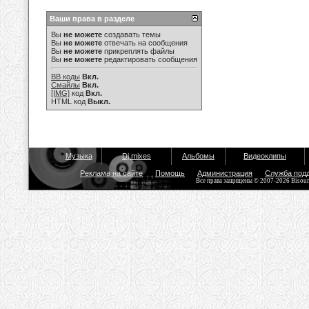
Ваши права в разделе
Вы
не можете
создавать темы
Вы
не можете
отвечать на сообщения
Вы
не можете
прикреплять файлы
Вы
не можете
редактировать сообщения
BB коды
Вкл.
Смайлы
Вкл.
[IMG]
код
Вкл.
HTML код
Выкл.
Музыка
Dj mixes
Альбомы
Видеоклипы
Реклама на сайте
Помощь
Администрация
Служба под
Все права защищены © 2007-2026 Bisou