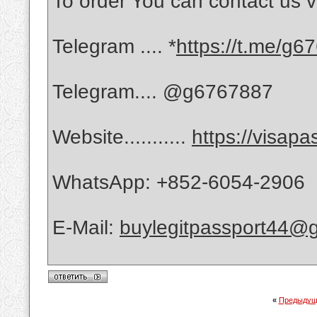
To order You can contact us v
Telegram .... *
https://t.me/g6
Telegram.... @g6767887
Website...........
https://visap
WhatsApp: +852-6054-2906
E-Mail:
buylegitpassport44@
«
Предыдущ