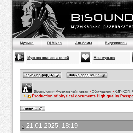
Музыка
Dj Mixes
Альбомы
Видеоклипы
Музыка пользователей
Моя музыка
Bisound.com - Музыкальный портал
>
Обсуждения
>
ХИП-ХОП, Р
Production of physical documents High quality Passport
21.01.2025, 18:19