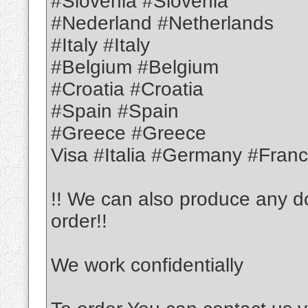
#Slovenia #Slovenia
#Nederland #Netherlands
#Italy #Italy
#Belgium #Belgium
#Croatia #Croatia
#Spain #Spain
#Greece #Greece
Visa #Italia #Germany #Fran
!!️ We can also produce any d
order!!️
We work confidentially️