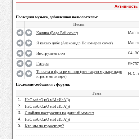
Активность 
Последняя музыка, добавленная пользователем:
Песня
Калина (Рада Рай cover)
Marim
Я кахаю цябе (Александр Пономарёв cover)
Marim
Инструменталка
04 -B
Гитара
инстр
Токката и фуга ре минор (вот такую музыку надо
И. С. 
играть на гитаре)
Последние сообщения с форума:
Тема
1.
НаС мАлО,нО мЫ сИлА)))
2.
НаС мАлО,нО мЫ сИлА)))
3.
Смайлик настроения на данный момент
4.
НаС мАлО,нО мЫ сИлА)))
5.
Кто мы по гороскопу?