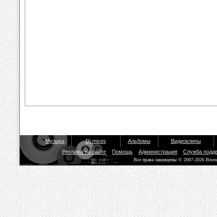
Музыка
Dj mixes
Альбомы
Видеоклипы
Реклама на сайте
Помощь
Администрация
Служба подд
Все права защищены © 2007-2026 Biso