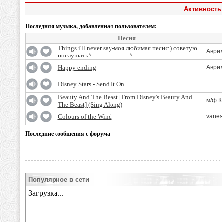
Активность 
Последняя музыка, добавленная пользователем:
Песня
Things i'll never say-моя любимая песня:) советую
Аври
послушать^___________^
Happy ending
Аври
Disney Stars - Send It On
Beauty And The Beast [From Disney's Beauty And
м/ф К
The Beast] (Sing Along)
Colours of the Wind
vanes
Последние сообщения с форума:
Популярное в сети