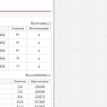
Вся музыка>>>
Скачали
Комментарии
65
0
44
0
61
0
78
0
73
0
Все сообщения>>>
Ответов
Просмотров
710
196386
710
196386
414
310974
4135
957669
4135
957669