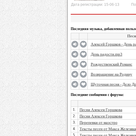
Дата регистрации: 15-06-13 После
Последняя музыка, добавленная польз
Песн
Алексей Горшков - День р
День радости.mp3
Рождественский Романс
Возвращение на Родину
Шуточная песня - Дело Др
Последние сообщения с форума:
1.
Песни Алексея Горшкова
2.
Песни Алексея Горшкова
3.
Перепевки от маэстро
4.
Тексты песен от Макса Железяк
5.
Тексты песен от Макса Железяк