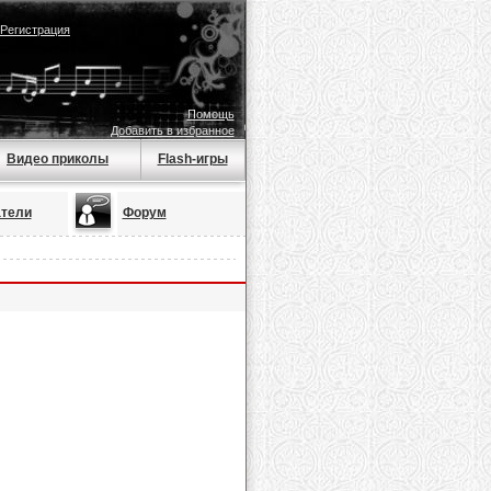
Регистрация
Помощь
Добавить в избранное
Видео приколы
Flash-игры
тели
Форум