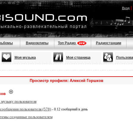
|
Вход
льбомы
Видеоклипы
Топ Радио
Радиостанции
Моя музыка
Моя страница
Пользова
Просмотр профиля: Алексей Горшков
ков
 музыку пользователя
 сообщения пользователя (578)
- 0.12 сообщений в день
 темы созданные пользователем