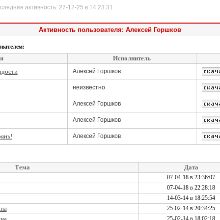
дняя активность: 27-12-25 в 14:23:31
Активность пользователя: Алексей Горшков
ователем:
я
Исполнитель
адости
Алексей Горшков
неизвестно
Алексей Горшков
Алексей Горшков
янь!
Алексей Горшков
Тема
Дата
07-04-18 в 23:36:07
07-04-18 в 22:28:18
14-03-14 в 18:25:54
ина
25-02-14 в 20:34:25
ина
25-02-14 в 18:02:18