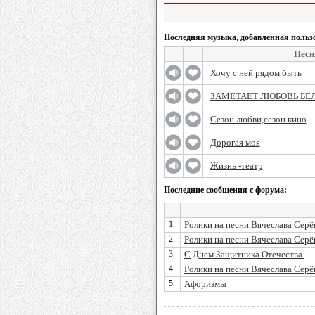
Последняя музыка, добавленная польз
Песн
Хочу с ней рядом быть
ЗАМЕТАЕТ ЛЮБОВЬ Б
Сезон любви,сезон кино
Дорогая моя
Жизнь -театр
Последние сообщения с форума:
1.
Ролики на песни Вячеслава Серёг
2.
Ролики на песни Вячеслава Серёг
3.
С Днем Защитника Отечества.
4.
Ролики на песни Вячеслава Серёг
5.
Афоризмы