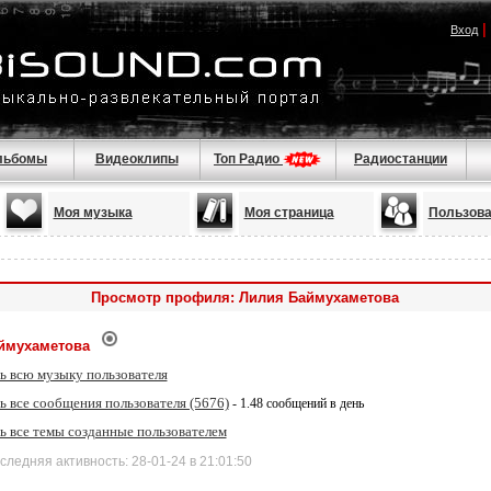
|
Вход
льбомы
Видеоклипы
Топ Радио
Радиостанции
Моя музыка
Моя страница
Пользова
Просмотр профиля: Лилия Баймухаметова
ймухаметова
ь всю музыку пользователя
 все сообщения пользователя (5676)
- 1.48 сообщений в день
ь все темы созданные пользователем
дняя активность: 28-01-24 в 21:01:50