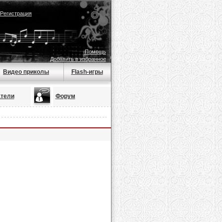
Регистрация
Помощь
Добавить в избранное
Видео приколы
Flash-игры
тели
Форум