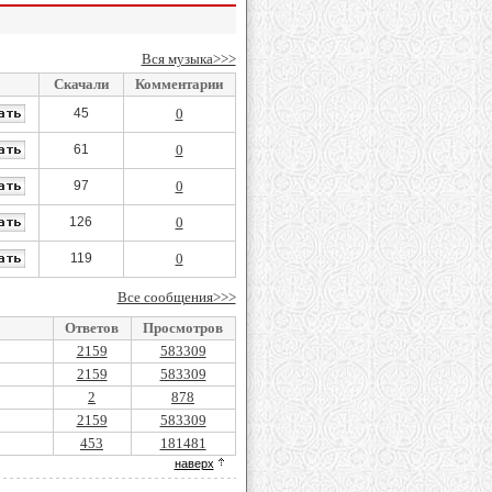
Вся музыка>>>
Скачали
Комментарии
45
0
61
0
97
0
126
0
119
0
Все сообщения>>>
Ответов
Просмотров
2159
583309
2159
583309
2
878
2159
583309
453
181481
наверх