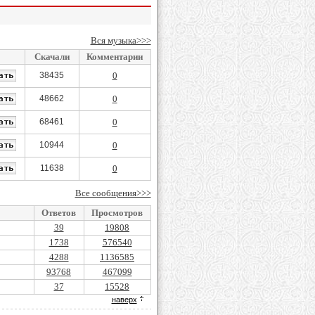
Вся музыка>>>
Скачали
Комментарии
38435
0
48662
0
68461
0
10944
0
11638
0
Все сообщения>>>
Ответов
Просмотров
39
19808
1738
576540
4288
1136585
93768
467099
37
15528
наверх