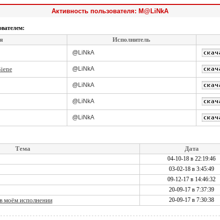
Активность пользователя: M@LiNkA
ователем:
я
Исполнитель
@LiNkA
iene
@LiNkA
@LiNkA
@LiNkA
@LiNkA
Тема
Дата
04-10-18 в 22:19:46
03-02-18 в 3:45:49
09-12-17 в 14:46:32
20-09-17 в 7:37:39
 в моём исполнении
20-09-17 в 7:30:38