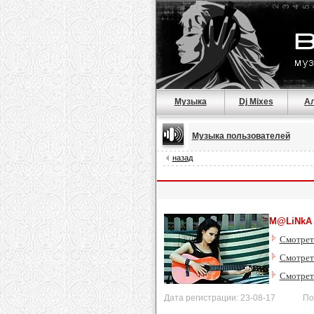
Музыка
Dj Mixes
А
Музыка пользователей
назад
M@LiNkA
Смотрет
Смотреть
Смотрет
Дата регистрации: 23-08-17 После