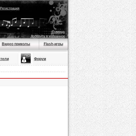
Регистрация
Помощь
Добавить в избранное
Видео приколы
Flash-игры
тели
Форум