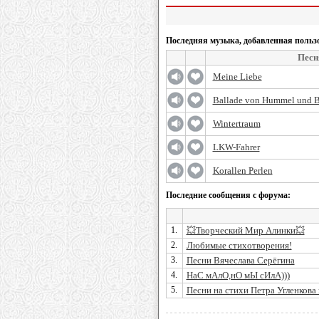
Последняя музыка, добавленная польз
Песн
Meine Liebe
Ballade von Hummel und B
Wintertraum
LKW-Fahrer
Korallen Perlen
Последние сообщения с форума:
1.
💥Творческий Мир Алинки💥
2.
Любимые стихотворения!
3.
Песни Вячеслава Серёгина
4.
НаС мАлО,нО мЫ сИлА)))
5.
Песни на стихи Петра Угленкова