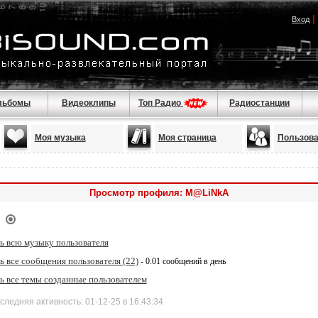
|
Вход
льбомы
Видеоклипы
Топ Радио
Радиостанции
Моя музыка
Моя страница
Пользова
Просмотр профиля: M@LiNkA
ь всю музыку пользователя
 все сообщения пользователя (22)
- 0.01 сообщений в день
ь все темы созданные пользователем
дняя активность: 01-12-25 в 16:43:34