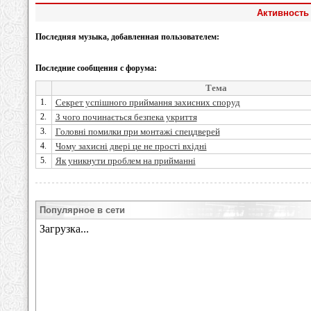
Активность
Последняя музыка, добавленная пользователем:
Последние сообщения с форума:
Тема
1.
Секрет успішного приймання захисних споруд
2.
З чого починається безпека укриття
3.
Головні помилки при монтажі спецдверей
4.
Чому захисні двері це не прості вхідні
5.
Як уникнути проблем на прийманні
Популярное в сети