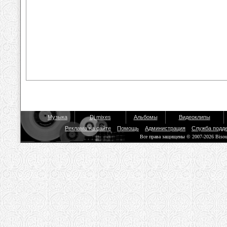
Музыка
Dj mixes
Альбомы
Видеоклипы
Реклама на сайте
Помощь
Администрация
Служба подд
Все права защищены © 2007-2026 Biso