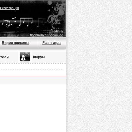
Регистрация
Помощь
Добавить в избранное
Видео приколы
Flash-игры
тели
Форум