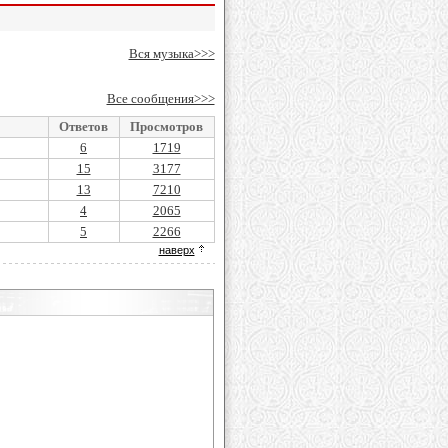
Вся музыка>>>
Все сообщения>>>
Ответов
Просмотров
6
1719
15
3177
13
7210
4
2065
5
2266
наверх