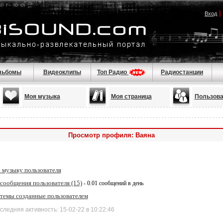
|
Вход
льбомы
Видеоклипы
Топ Радио
Радиостанции
Моя музыка
Моя страница
Пользова
Просмотр профиля: Ваяна
 музыку пользователя
сообщения пользователя (15)
- 0.01 сообщений в день
 темы созданные пользователем
дняя активность: 15-02-22 в 10:22:46