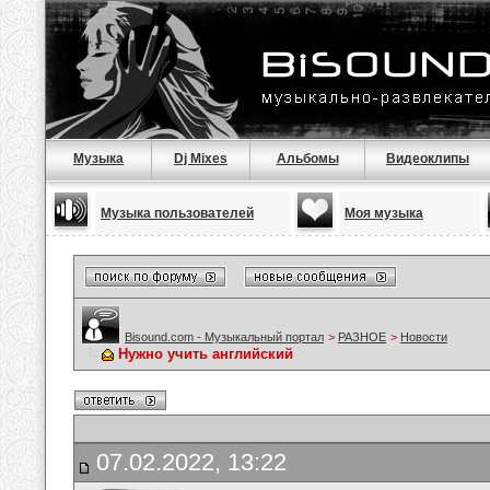
Музыка
Dj Mixes
Альбомы
Видеоклипы
Музыка пользователей
Моя музыка
Bisound.com - Музыкальный портал
>
РАЗНОЕ
>
Новости
Нужно учить английский
07.02.2022, 13:22