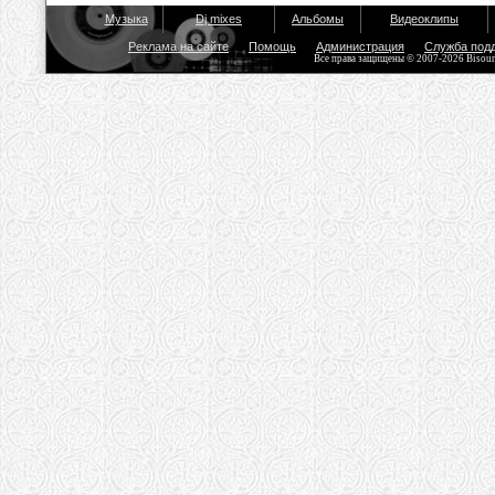
Музыка
Dj mixes
Альбомы
Видеоклипы
Реклама на сайте
Помощь
Администрация
Служба под
Все права защищены © 2007-2026 Bisou