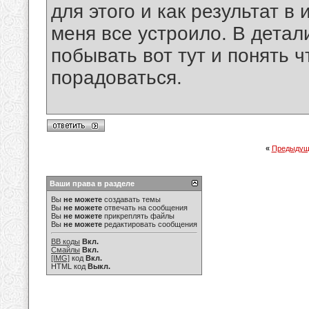
для этого и как результат в 
меня все устроило. В детал
побывать вот тут и понять ч
порадоваться.
«
Предыдущ
Ваши права в разделе
Вы
не можете
создавать темы
Вы
не можете
отвечать на сообщения
Вы
не можете
прикреплять файлы
Вы
не можете
редактировать сообщения
BB коды
Вкл.
Смайлы
Вкл.
[IMG]
код
Вкл.
HTML код
Выкл.