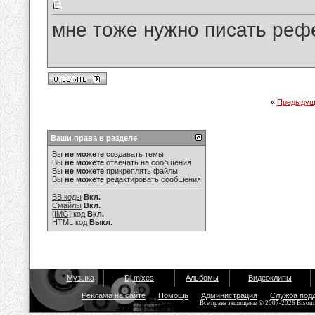
мне тоже нужно писать реф
«
Предыдущ
Ваши права в разделе
Вы
не можете
создавать темы
Вы
не можете
отвечать на сообщения
Вы
не можете
прикреплять файлы
Вы
не можете
редактировать сообщения
BB коды
Вкл.
Смайлы
Вкл.
[IMG]
код
Вкл.
HTML код
Выкл.
Музыка
Dj mixes
Альбомы
Видеоклипы
Реклама на сайте
Помощь
Администрация
Служба под
Все права защищены © 2007-2026 Bisou