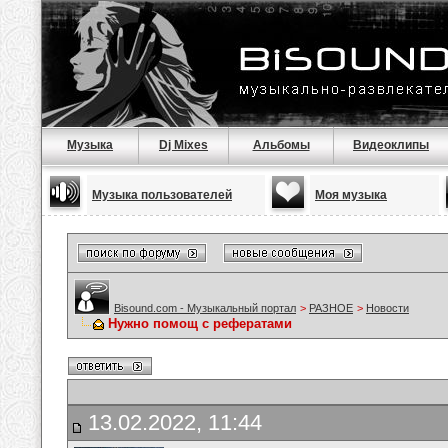
Музыка
Dj Mixes
Альбомы
Видеоклипы
Музыка пользователей
Моя музыка
Bisound.com - Музыкальный портал
>
РАЗНОЕ
>
Новости
Нужно помощ с рефератами
13.02.2022, 11:44