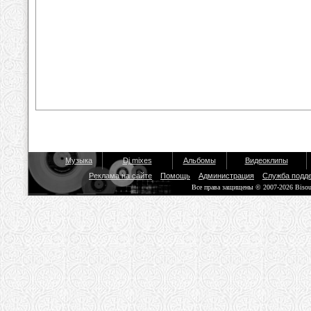
Музыка
Dj mixes
Альбомы
Видеоклипы
Реклама на сайте
Помощь
Администрация
Служба подд
Все права защищены © 2007-2026 Biso