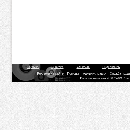
Музыка
Dj mixes
Альбомы
Видеоклипы
Реклама на сайте
Помощь
Администрация
Служба подд
Все права защищены © 2007-2026 Biso