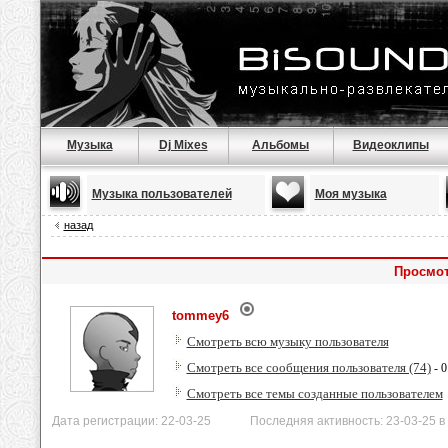
Музыка
Dj Mixes
Альбомы
Видеоклипы
Музыка пользователей
Моя музыка
назад
Просмот
tommey6
Смотреть всю музыку пользователя
Смотреть все сообщения пользователя (74)
- 0
Смотреть все темы созданные пользователем
Дата регистрации: 22-03-25 Последняя активность: 23-03-25 в 