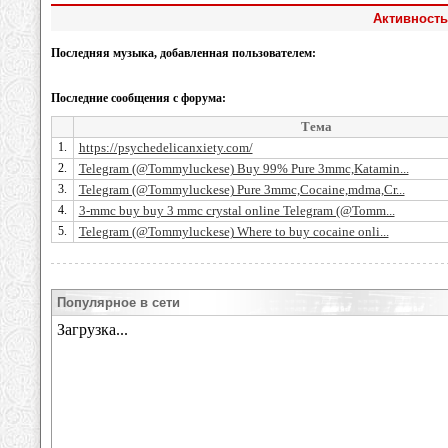
Активность
Последняя музыка, добавленная пользователем:
Последние сообщения с форума:
Тема
1.
https://psychedelicanxiety.com/
2.
Telegram (@Tommyluckese) Buy 99% Pure 3mmc,Katamin...
3.
Telegram (@Tommyluckese) Pure 3mmc,Cocaine,mdma,Cr...
4.
3-mmc buy buy 3 mmc crystal online Telegram (@Tomm...
5.
Telegram (@Tommyluckese) Where to buy cocaine onli...
Популярное в сети