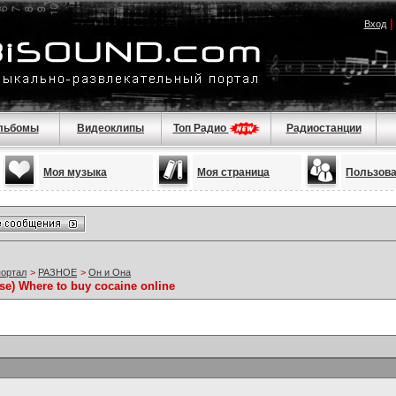
Вход
льбомы
Видеоклипы
Топ Радио
Радиостанции
Моя музыка
Моя страница
Пользов
портал
>
РАЗНОЕ
>
Он и Она
) Where to buy cocaine online