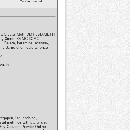
Сообщений: 74
dma,Crystal Meth,DMT,LSD,METH
purity 3mmc 3MMC 3CMC
Galara, ketamine, ecstasy,
 3mmc 3cmc chemicals america
d.
stals
gapen, lsd, codaine,
tal meth ice with btc or usdt
"Buy Cocaine Powder Online