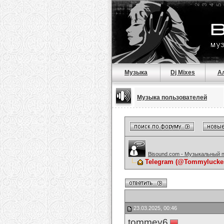
Музыка
Dj Mixes
А
Музыка пользователей
Bisound.com - Музыкальный 
Telegram (@Tommyluckese
23.03.2025, 00:46
tommey6