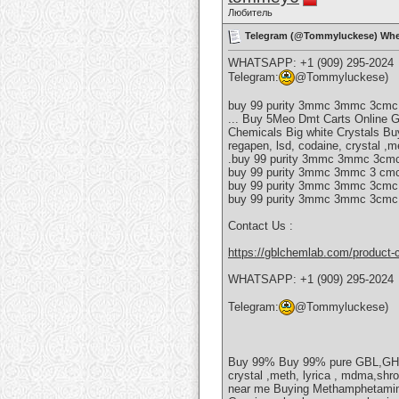
Любитель
Telegram (@Tommyluckese) Wher
WHATSAPP: +1 (909) 295-2024
Telegram:
@Tommyluckese)
buy 99 purity 3mmc 3mmc 3cmc
... Buy 5Meo Dmt Carts Online
Chemicals Big white Crystals 
regapen, lsd, codaine, crystal 
.buy 99 purity 3mmc 3mmc 3cmc 
buy 99 purity 3mmc 3mmc 3 cmc
buy 99 purity 3mmc 3mmc 3cmc
buy 99 purity 3mmc 3mmc 3cmc 
Contact Us :
https://gblchemlab.com/product
WHATSAPP: +1 (909) 295-2024
Telegram:
@Tommyluckese)
Buy 99% Buy 99% pure GBL,GHB,
crystal ,meth, lyrica , mdma,shr
near me Buying Methamphetamine