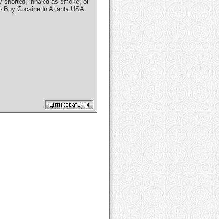
y snorted, іnhаlеd as ѕmоkе, оr
To Buy Cocaine In Atlanta USA