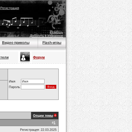
|
Регистрация
Помощь
Добавить в избранное
Видео приколы
Flash-игры
атели
Форум
Имя
Пароль
Опции темы
#
1
Регистрация: 22.03.2025