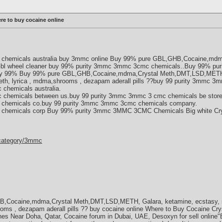
e to buy cocaine online
 chemicals australia buy 3mmc online Buy 99% pure GBL,GHB,Cocaine,m
 Gbl wheel cleaner buy 99% purity 3mmc 3mmc 3cmc chemicals..Buy 99% 
Buy 99% Buy 99% pure GBL,GHB,Cocaine,mdma,Crystal Meth,DMT,LSD,METH, 
,meth, lyrica , mdma,shrooms , dezapam aderall pills ??buy 99 purity 3mmc
chemicals australia.
 chemicals between us.buy 99 purity 3mmc 3mmc 3 cmc chemicals be store
 chemicals co.buy 99 purity 3mmc 3mmc 3cmc chemicals company.
chemicals corp Buy 99% purity 3mmc 3MMC 3CMC Chemicals Big white Cry
-category/3mmc
Cocaine,mdma,Crystal Meth,DMT,LSD,METH, Galara, ketamine, ecstasy, re
ooms , dezapam aderall pills ?? buy cocaine online Where to Buy Cocaine Crys
s Near Doha, Qatar, Cocaine forum in Dubai, UAE, Desoxyn for sell online