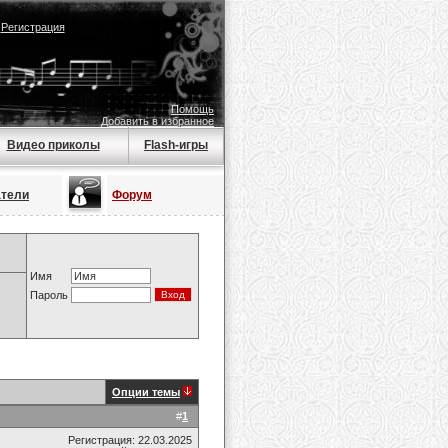
|
Регистрация
Помощь
Добавить в избранное
Видео приколы
Flash-игры
атели
Форум
Имя
Пароль
Опции темы
#
1
Регистрация: 22.03.2025