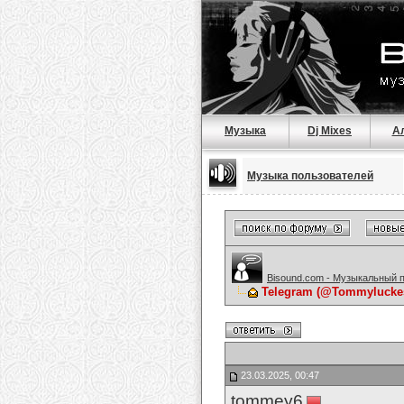
Музыка
Dj Mixes
А
Музыка пользователей
Bisound.com - Музыкальный 
Telegram (@Tommylucke
23.03.2025, 00:47
tommey6