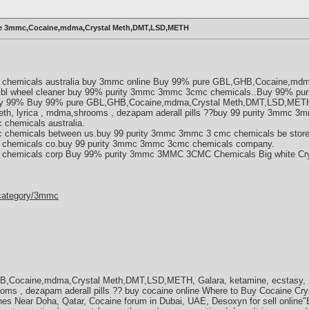
e 3mmc,Cocaine,mdma,Crystal Meth,DMT,LSD,METH
 chemicals australia buy 3mmc online Buy 99% pure GBL,GHB,Cocaine,m
 Gbl wheel cleaner buy 99% purity 3mmc 3mmc 3cmc chemicals..Buy 99% 
Buy 99% Buy 99% pure GBL,GHB,Cocaine,mdma,Crystal Meth,DMT,LSD,METH, 
,meth, lyrica , mdma,shrooms , dezapam aderall pills ??buy 99 purity 3mmc
chemicals australia.
 chemicals between us.buy 99 purity 3mmc 3mmc 3 cmc chemicals be store
 chemicals co.buy 99 purity 3mmc 3mmc 3cmc chemicals company.
chemicals corp Buy 99% purity 3mmc 3MMC 3CMC Chemicals Big white Cry
-category/3mmc
Cocaine,mdma,Crystal Meth,DMT,LSD,METH, Galara, ketamine, ecstasy, re
ooms , dezapam aderall pills ?? buy cocaine online Where to Buy Cocaine Crys
s Near Doha, Qatar, Cocaine forum in Dubai, UAE, Desoxyn for sell online