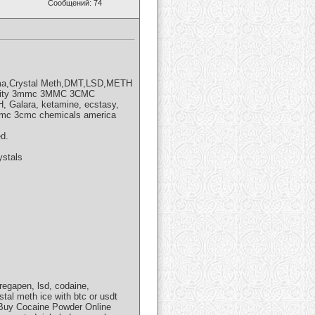
Сообщений: 74
dma,Crystal Meth,DMT,LSD,METH
purity 3mmc 3MMC 3CMC
Galara, ketamine, ecstasy,
 3mmc 3cmc chemicals america
d.
stals
gapen, lsd, codaine,
tal meth ice with btc or usdt
"Buy Cocaine Powder Online