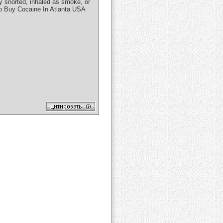
y snorted, іnhаlеd as ѕmоkе, оr
To Buy Cocaine In Atlanta USA