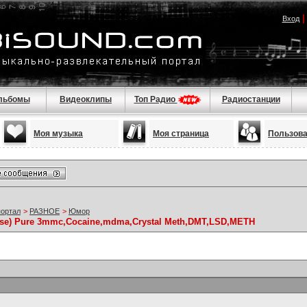
Вход
льбомы
Видеоклипы
Топ Радио
Радиостанции
Моя музыка
Моя страница
Пользов
портал
>
РАЗНОЕ
>
Юмор
se) Pure 3mmc,Cocaine,mdma,Crystal Meth,DMT,LSD,METH