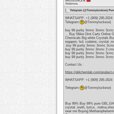
Любитель
Telegram (@Tommyluckese) Pur
WHATSAPP: +1 (909) 295-2024
Telegram:
@Tommyluckese)
buy 99 purity 3mmc 3mmc 3cmc
... Buy 5Meo Dmt Carts Online
Chemicals Big white Crystals 
regapen, lsd, codaine, crystal 
.buy 99 purity 3mmc 3mmc 3cmc 
buy 99 purity 3mmc 3mmc 3 cmc
buy 99 purity 3mmc 3mmc 3cmc
buy 99 purity 3mmc 3mmc 3cmc 
Contact Us :
https://gblchemlab.com/product
WHATSAPP: +1 (909) 295-2024
Telegram:
@Tommyluckese)
Buy 99% Buy 99% pure GBL,GHB,
crystal ,meth, lyrica , mdma,shr
near me Buying Methamphetamine