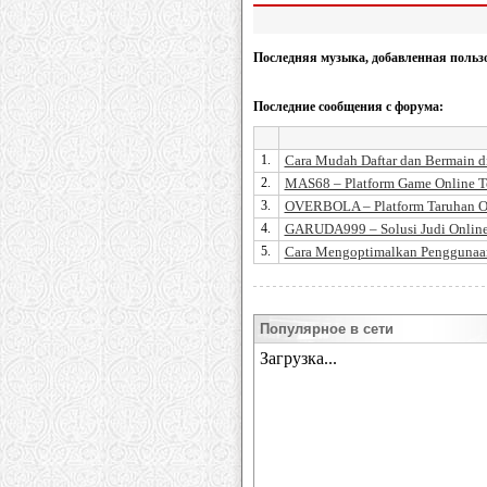
Последняя музыка, добавленная польз
Последние сообщения с форума:
1.
Cara Mudah Daftar dan Bermain 
2.
MAS68 – Platform Game Online Te
3.
OVERBOLA – Platform Taruhan On
4.
GARUDA999 – Solusi Judi Online
5.
Cara Mengoptimalkan Penggunaan
Популярное в сети