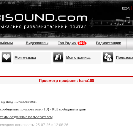
|
Вход
льбомы
Видеоклипы
Топ Радио
Радиостанции
Моя музыка
Моя страница
Пользова
Просмотр профиля: hana189
 музыку пользователя
сообщения пользователя (10)
- 0.03 сообщений в день
 темы созданные пользователем
дняя активность: 25-07-25 в 12:08:26