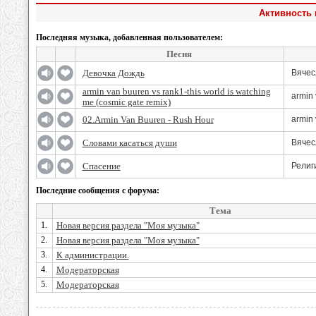
Активность 
Последняя музыка, добавленная пользователем:
Песня
Девочка Дождь
Вячес
armin van buuren vs rank1-this world is watching
armin
me (cosmic gate remix)
02.Armin Van Buuren - Rush Hour
armin
Словами касаться души
Вячес
Спасение
Религ
Последние сообщения с форума:
Тема
1.
Новая версия раздела "Моя музыка"
2.
Новая версия раздела "Моя музыка"
3.
К администрации.
4.
Модераторская
5.
Модераторская