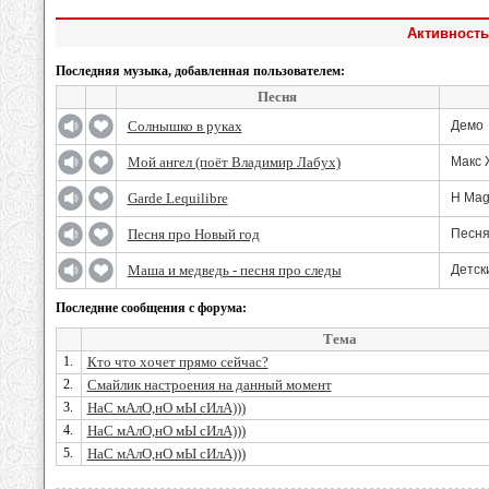
Активность
Последняя музыка, добавленная пользователем:
Песня
Солнышко в руках
Демо
Мой ангел (поёт Владимир Лабух)
Макс 
Garde Lequilibre
H Magn
Песня про Новый год
Песня
Маша и медведь - песня про следы
Детск
Последние сообщения с форума:
Тема
1.
Кто что хочет прямо сейчас?
2.
Смайлик настроения на данный момент
3.
НаС мАлО,нО мЫ сИлА)))
4.
НаС мАлО,нО мЫ сИлА)))
5.
НаС мАлО,нО мЫ сИлА)))