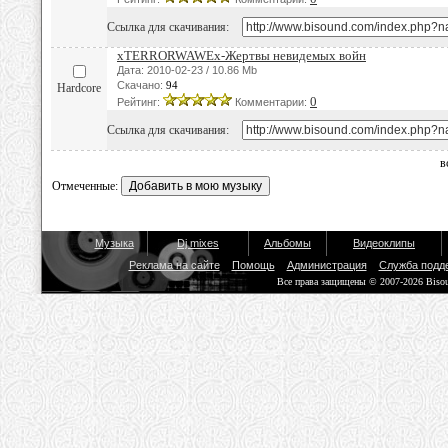
Ссылка для скачивания:
xTERRORWAWEx-Жертвы невидемых войн
Дата: 2010-02-23 / 10.86 Mb
Скачано:
94
Hardcore
0
Рейтинг:
Комментарии:
Ссылка для скачивания:
в
Отмеченные:
Музыка
Dj mixes
Альбомы
Видеоклипы
Реклама на сайте
Помощь
Администрация
Служба подд
Все права защищены © 2007-2026 Biso