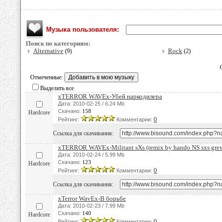
Музыка пользователя:
Поиск по категориям:
Alternative
Rock
(9)
(2)
Отмеченные:
Выделить все
xTERROR WAVEx-Убей наркодилера
Дата: 2010-02-25 / 6.24 Mb
Скачано:
158
Hardcore
0
Рейтинг:
Комментарии:
Ссылка для скачивания:
xTERROR WAVEx-Militant sXs (remix by hando NS sxs grew
Дата: 2010-02-24 / 5.99 Mb
Скачано:
123
Hardcore
0
Рейтинг:
Комментарии:
Ссылка для скачивания:
xTerror WavEx-В борьбе
Дата: 2010-02-23 / 7.99 Mb
Скачано:
140
Hardcore
0
Рейтинг:
Комментарии: