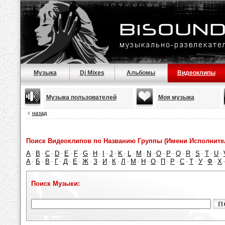
Музыка
Dj Mixes
Альбомы
Видеоклипы
Музыка пользователей
Моя музыка
назад
Поиск Видеоклипов по Названию Группы (Имени Исполнител
A
B
C
D
E
F
G
H
I
J
K
L
M
N
O
P
Q
R
S
T
U
·
·
·
·
·
·
·
·
·
·
·
·
·
·
·
·
·
·
·
·
·
А
Б
В
Г
Д
Е
Ж
З
И
К
Л
М
Н
О
П
Р
С
Т
У
Ф
Х
·
·
·
·
·
·
·
·
·
·
·
·
·
·
·
·
·
·
·
·
Поиск Музыки: