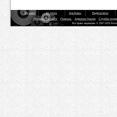
Музыка
Dj mixes
Альбомы
Видеоклипы
Реклама на сайте
Помощь
Администрация
Служба подд
Все права защищены © 2007-2026 Biso