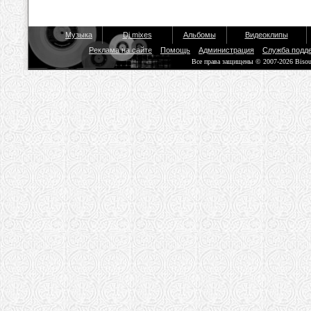
Музыка
Dj mixes
Альбомы
Видеоклипы
Реклама на сайте
Помощь
Администрация
Служба подд
Все права защищены © 2007-2026 Biso