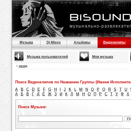
Музыка
Dj Mixes
Альбомы
Видеоклипы
Музыка пользователей
Моя музыка
назад
Поиск Видеоклипов по Названию Группы (Имени Исполнител
A
B
C
D
E
F
G
H
I
J
K
L
M
N
O
P
Q
R
S
T
U
·
·
·
·
·
·
·
·
·
·
·
·
·
·
·
·
·
·
·
·
·
А
Б
В
Г
Д
Е
Ж
З
И
К
Л
М
Н
О
П
Р
С
Т
У
Ф
Х
·
·
·
·
·
·
·
·
·
·
·
·
·
·
·
·
·
·
·
·
Поиск Музыки: