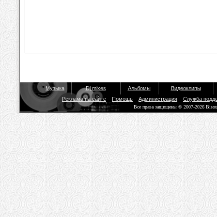
Музыка
Dj mixes
Альбомы
Видеоклипы
Реклама на сайте
Помощь
Администрация
Служба подд
Все права защищены © 2007-2026 Biso