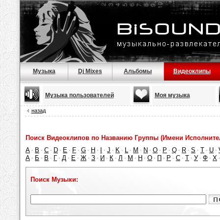
Музыка
Dj Mixes
Альбомы
Видеоклипы
Музыка пользователей
Моя музыка
назад
Поиск Видеоклипов по Названию Группы (Имени Исполнител
A
B
C
D
E
F
G
H
I
J
K
L
M
N
O
P
Q
R
S
T
U
·
·
·
·
·
·
·
·
·
·
·
·
·
·
·
·
·
·
·
·
·
А
Б
В
Г
Д
Е
Ж
З
И
К
Л
М
Н
О
П
Р
С
Т
У
Ф
Х
·
·
·
·
·
·
·
·
·
·
·
·
·
·
·
·
·
·
·
·
Поиск Музыки: