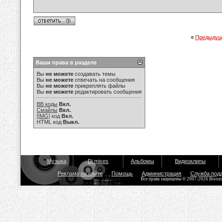
«
Предыдущ
Ваши права в разделе
Вы
не можете
создавать темы
Вы
не можете
отвечать на сообщения
Вы
не можете
прикреплять файлы
Вы
не можете
редактировать сообщения
BB коды
Вкл.
Смайлы
Вкл.
[IMG]
код
Вкл.
HTML код
Выкл.
Музыка
Dj mixes
Альбомы
Видеоклипы
Реклама на сайте
Помощь
Администрация
Служба под
Все права защищены © 2007-2026 Bisou