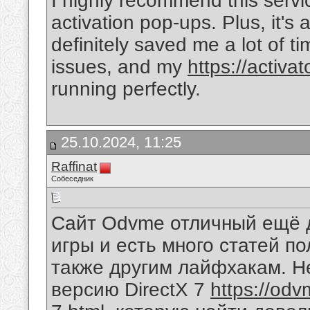
I highly recommend this servic
activation pop-ups. Plus, it's 
definitely saved me a lot of ti
issues, and my
https://activa
running perfectly.
25.10.2024, 11:25
Raffinat
Собеседник
Сайт Odvme отличный ещё д
игры и есть много статей п
также другим лайфхакам. Н
версию DirectX 7
https://odv