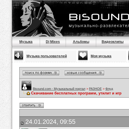
Музыка
Dj Mixes
Альбомы
Видеоклипы
Музыка пользователей
Моя музыка
Bisound.com - Музыкальный портал
>
РАЗНОЕ
>
Флуд
Скачивание бесплатных программ, утилит и игр
24.01.2024, 09:55