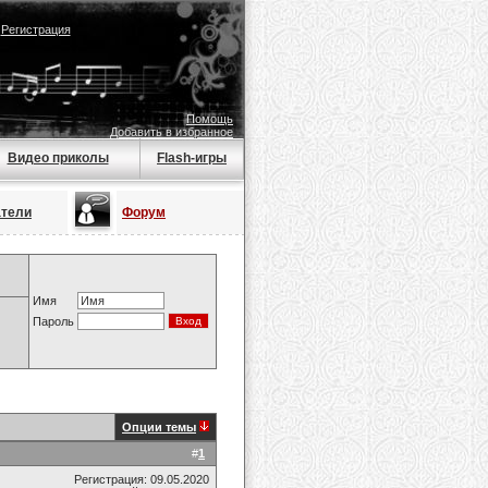
|
Регистрация
Помощь
Добавить в избранное
Видео приколы
Flash-игры
атели
Форум
Имя
Пароль
Опции темы
#
1
Регистрация: 09.05.2020