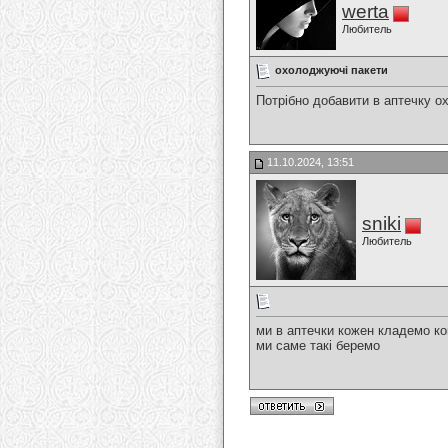
werta
Любитель
охолоджуючі пакети
Потрібно добавити в аптечку о
11.10.2024, 13:51
sniki
Любитель
ми в аптечки кожен кладемо ко
ми саме такі беремо