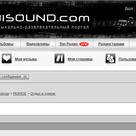
Вход
льбомы
Видеоклипы
Топ Радио
Радиостанции
Моя музыка
Моя страница
Пользов
портал
>
РАЗНОЕ
>
Отдых и туризм