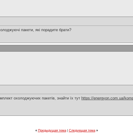
холоджуючі пакети, які порадите брати?
мплект охолоджуючих пакетів, знайти їх тут
https://energyon.com.ua/kompl
«
Предыдущая тема
|
Следующая тема
»