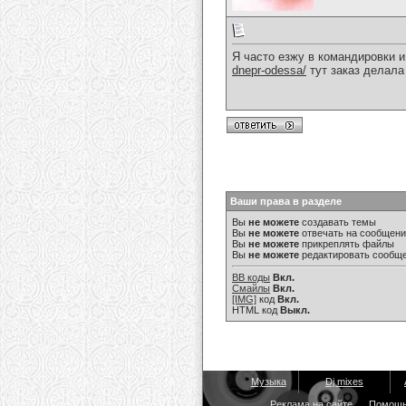
Я часто езжу в командировки 
dnepr-odessa/
тут заказ делала
Ваши права в разделе
Вы
не можете
создавать темы
Вы
не можете
отвечать на сообщен
Вы
не можете
прикреплять файлы
Вы
не можете
редактировать сообщ
BB коды
Вкл.
Смайлы
Вкл.
[IMG]
код
Вкл.
HTML код
Выкл.
Музыка
Dj mixes
Реклама на сайте
Помощ