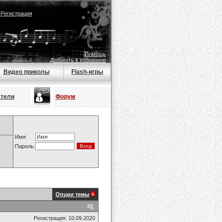
|
Регистрация
Помощь
Добавить в избранное
Видео приколы
Flash-игры
атели
Форум
Имя
Пароль
Опции темы
#
1
Регистрация: 10.09.2020