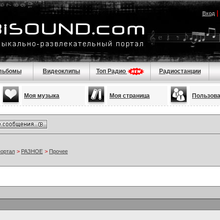
Вход
льбомы
Видеоклипы
Топ Радио
Радиостанции
Моя музыка
Моя страница
Пользов
портал
>
РАЗНОЕ
>
Прочее