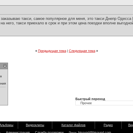
и заказываю такси, самое популярное для меня, это такси Днепр Одесса
 на него, такси приехало в срок и при этом цена поездки вполне выгодно
«
Предыдущая тема
|
Следующая тема
»
ия
ения
Быстрый переход
Альбомы
Видеоклипы
Каталог файлов
Радио
Ви
ь
Администрация
Служба поддержки
bisound@bisound.com
Почта: