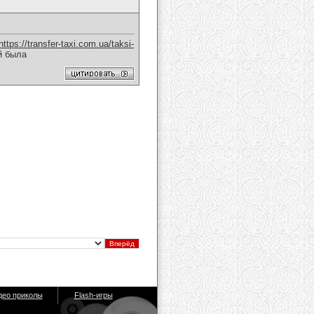
https://transfer-taxi.com.ua/taksi-
й была
део приколы
Flash-игры