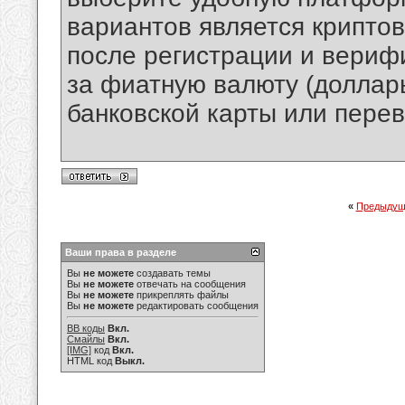
вариантов является крипто
после регистрации и вериф
за фиатную валюту (доллар
банковской карты или перев
«
Предыдущ
Ваши права в разделе
Вы
не можете
создавать темы
Вы
не можете
отвечать на сообщения
Вы
не можете
прикреплять файлы
Вы
не можете
редактировать сообщения
BB коды
Вкл.
Смайлы
Вкл.
[IMG]
код
Вкл.
HTML код
Выкл.