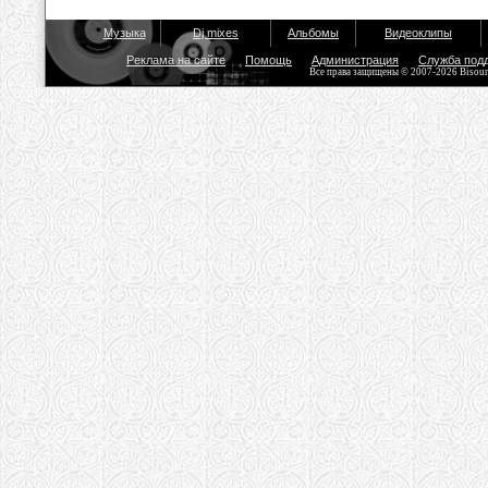
Музыка
Dj mixes
Альбомы
Видеоклипы
Реклама на сайте
Помощь
Администрация
Служба под
Все права защищены © 2007-2026 Bisou