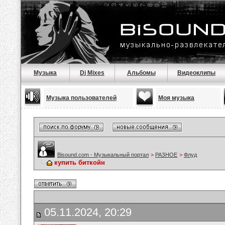
Музыка
Dj Mixes
Альбомы
Видеоклипы
Музыка пользователей
Моя музыка
Bisound.com - Музыкальный портал
>
РАЗНОЕ
>
Флуд
купить биткойн
05.11.2024, 20:29