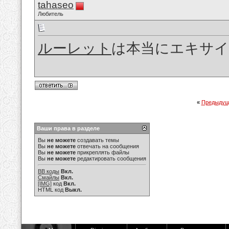
tahaseo
Любитель
ルーレット
は本当にエキサ
«
Предыдущ
Ваши права в разделе
Вы
не можете
создавать темы
Вы
не можете
отвечать на сообщения
Вы
не можете
прикреплять файлы
Вы
не можете
редактировать сообщения
BB коды
Вкл.
Смайлы
Вкл.
[IMG]
код
Вкл.
HTML код
Выкл.