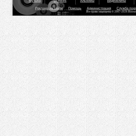
Музыка
Dj mixes
Альбомы
Видеоклипы
Реклама на сайте
Помощь
Администрация
Служба под
Все права защищены © 2007-2026 Bisou