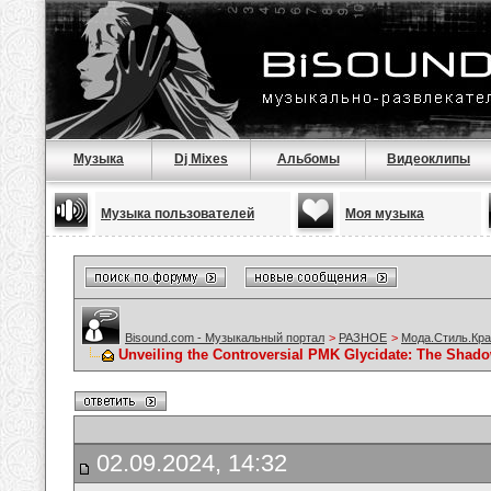
Музыка
Dj Mixes
Альбомы
Видеоклипы
Музыка пользователей
Моя музыка
Bisound.com - Музыкальный портал
>
РАЗНОЕ
>
Мода.Стиль.Кра
Unveiling the Controversial PMK Glycidate: The Shad
02.09.2024, 14:32