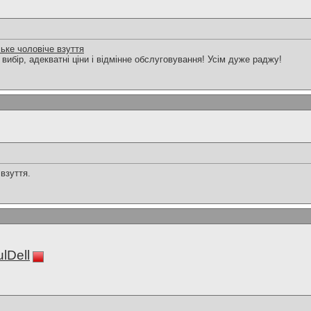
ське чоловіче взуття
 вибір, адекватні ціни і відмінне обслуговування! Усім дуже раджу!
 взуття.
lDell