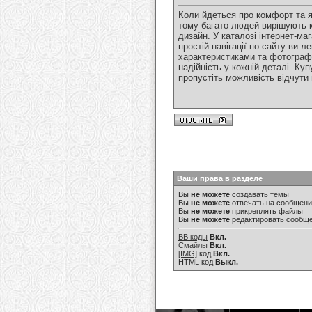
Коли йдеться про комфорт та я
тому багато людей вирішують 
дизайн. У каталозі інтернет-ма
простій навігації по сайту ви
характеристиками та фотографі
надійність у кожній деталі. Ку
пропустіть можливість відчути 
Ваши права в разделе
Вы
не можете
создавать темы
Вы
не можете
отвечать на сообщен
Вы
не можете
прикреплять файлы
Вы
не можете
редактировать сообщ
BB коды
Вкл.
Смайлы
Вкл.
[IMG]
код
Вкл.
HTML код
Выкл.