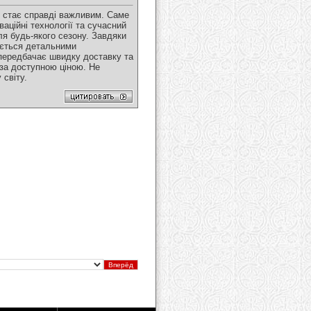
гу стає справді важливим. Саме
аційні технології та сучасний
для будь-якого сезону. Завдяки
жується детальними
 передбачає швидку доставку та
 за доступною ціною. Не
 світу.