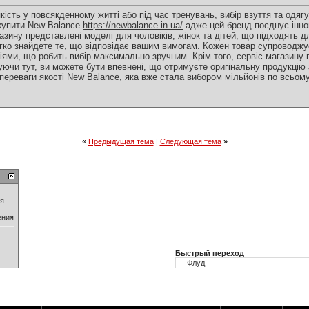
кість у повсякденному житті або під час тренувань, вибір взуття та одя
купити New Balance
https://newbalance.in.ua/
адже цей бренд поєднує іннов
газину представлені моделі для чоловіків, жінок та дітей, що підходять 
 легко знайдете те, що відповідає вашим вимогам. Кожен товар супровод
ями, що робить вибір максимально зручним. Крім того, сервіс магазину
пуючи тут, ви можете бути впевнені, що отримуєте оригінальну продукцію
переваги якості New Balance, яка вже стала вибором мільйонів по всьому
«
Предыдущая тема
|
Следующая тема
»
ия
ения
Быстрый переход