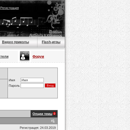
|
Регистрация
Помощь
Добавить в избранное
Видео приколы
Flash-игры
атели
Форум
Имя
Пароль
Опции темы
#
1
Регистрация: 24.03.2019