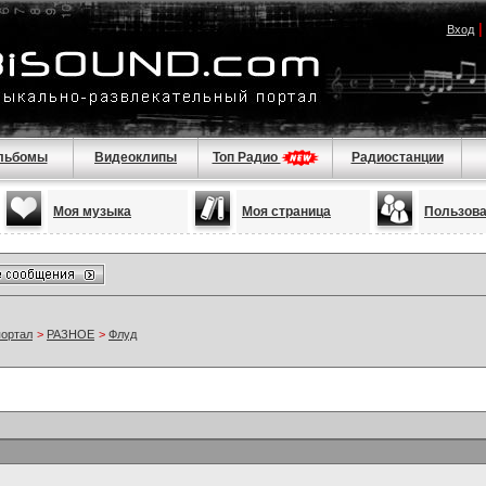
Вход
льбомы
Видеоклипы
Топ Радио
Радиостанции
Моя музыка
Моя страница
Пользов
портал
>
РАЗНОЕ
>
Флуд