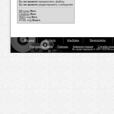
Вы
не можете
прикреплять файлы
Вы
не можете
редактировать сообщения
BB коды
Вкл.
Смайлы
Вкл.
[IMG]
код
Вкл.
HTML код
Выкл.
Музыка
Dj mixes
Альбомы
Видеоклипы
Реклама на сайте
Помощь
Администрация
Служба под
Все права защищены © 2007-2026 Bisou