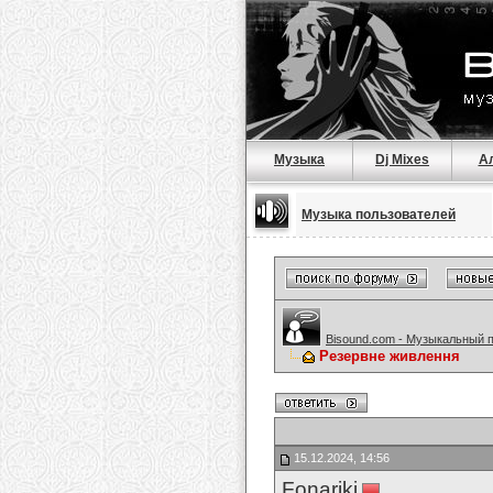
Музыка
Dj Mixes
А
Музыка пользователей
Bisound.com - Музыкальный 
Резервне живлення
15.12.2024, 14:56
Fonariki