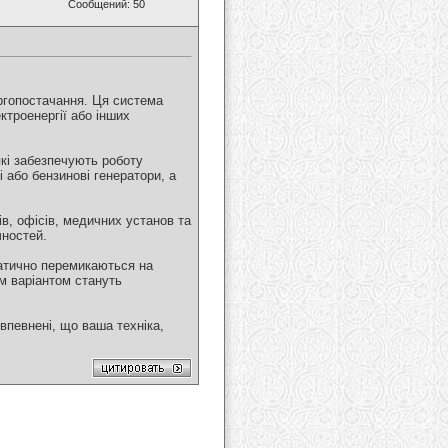
Сообщений: 50
ргопостачання. Ця система
ктроенергії або інших
які забезпечують роботу
 або бензинові генератори, а
в, офісів, медичних установ та
чностей.
матично перемикаються на
м варіантом стануть
впевнені, що ваша техніка,