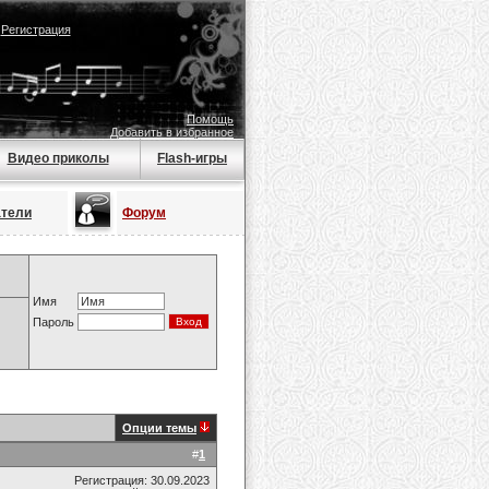
|
Регистрация
Помощь
Добавить в избранное
Видео приколы
Flash-игры
атели
Форум
Имя
Пароль
Опции темы
#
1
Регистрация: 30.09.2023