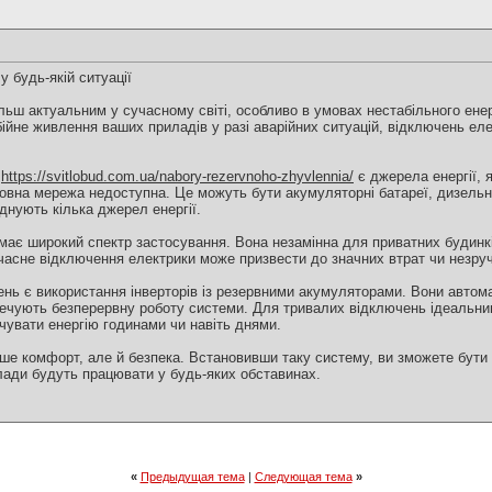
у будь-якій ситуації
льш актуальним у сучасному світі, особливо в умовах нестабільного ене
ійне живлення ваших приладів у разі аварійних ситуацій, відключень еле
я
https://svitlobud.com.ua/nabory-rezervnoho-zhyvlennia/
є джерела енергії, 
новна мережа недоступна. Це можуть бути акумуляторні батареї, дизельні
днують кілька джерел енергії.
ає широкий спектр застосування. Вона незамінна для приватних будинкі
очасне відключення електрики може призвести до значних втрат чи незру
нь є використання інверторів із резервними акумуляторами. Вони авто
езпечують безперервну роботу системи. Для тривалих відключень ідеальни
чувати енергію годинами чи навіть днями.
е комфорт, але й безпека. Встановивши таку систему, ви зможете бути 
илади будуть працювати у будь-яких обставинах.
«
Предыдущая тема
|
Следующая тема
»