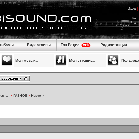
Вход
льбомы
Видеоклипы
Топ Радио
Радиостанции
Моя музыка
Моя страница
Пользов
портал
>
РАЗНОЕ
>
Новости