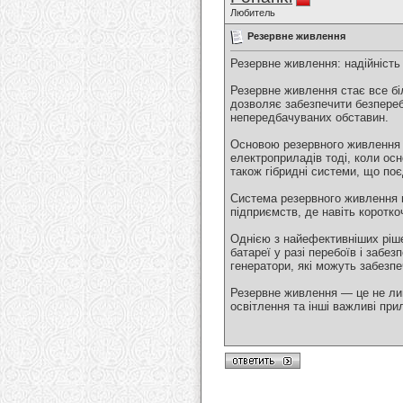
Любитель
Резервне живлення
Резервне живлення: надійність 
Резервне живлення стає все бі
дозволяє забезпечити безпереб
непередбачуваних обставин.
Основою резервного живленн
електроприладів тоді, коли ос
також гібридні системи, що поє
Система резервного живлення м
підприємств, де навіть коротк
Однією з найефективніших ріше
батареї у разі перебоїв і заб
генератори, які можуть забезпе
Резервне живлення — це не лиш
освітлення та інші важливі пр