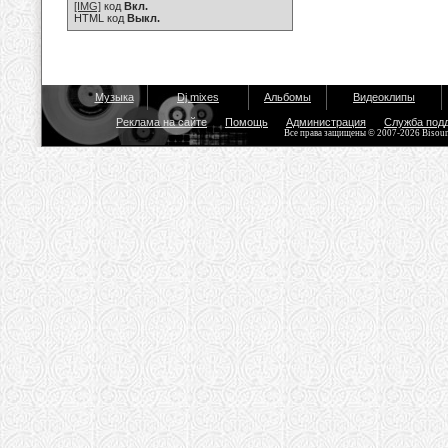
[IMG]
код
Вкл.
HTML код
Выкл.
Музыка
Dj mixes
Альбомы
Видеоклипы
Реклама на сайте
Помощь
Администрация
Служба под
Все права защищены © 2007-2026 Bisou