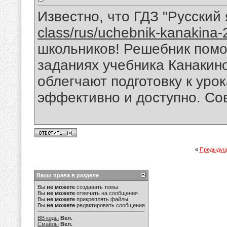
Известно, что ГДЗ "Русский 
class/rus/uchebnik-kanakina-
школьников! Решебник помо
заданиях учебника Канакин
облегчают подготовку к уро
эффективно и доступно. Со
«
Предыдущ
Ваши права в разделе
Вы
не можете
создавать темы
Вы
не можете
отвечать на сообщения
Вы
не можете
прикреплять файлы
Вы
не можете
редактировать сообщения
BB коды
Вкл.
Смайлы
Вкл.