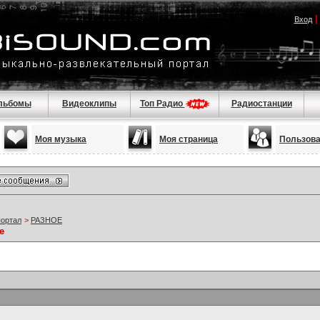
Вход
льбомы
Видеоклипы
Топ Радио
Радиостанции
Моя музыка
Моя страница
Пользов
портал
>
РАЗНОЕ
е