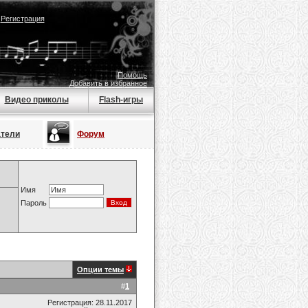
|
Регистрация
Помощь
Добавить в избранное
Видео приколы
Flash-игры
атели
Форум
Имя
Пароль
Опции темы
#
1
Регистрация: 28.11.2017