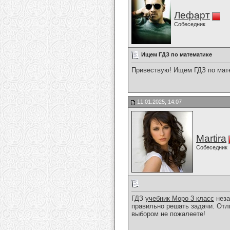
Лефарт
Собеседник
Ищем ГДЗ по математике
Привествую! Ищем ГДЗ по мате
11.01.2025, 14:07
Martira
Собеседник
ГДЗ
учебник Моро 3 класс
неза
правильно решать задачи. Отл
выбором не пожалеете!