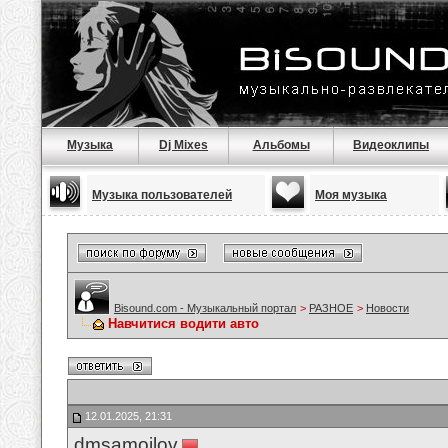
Музыка
Dj Mixes
Альбомы
Видеоклипы
Музыка пользователей
Моя музыка
Bisound.com - Музыкальный портал
>
РАЗНОЕ
>
Новости
Навчитися водити авто
12.01.2025, 21:31
dmsamoilov