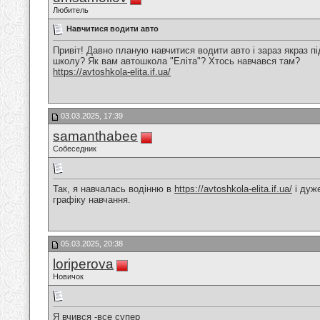
Любитель
Навчитися водити авто
Привіт! Давно планую навчитися водити авто і зараз якраз 
школу? Як вам автошкола "Еліта"? Хтось навчався там?
https://avtoshkola-elita.if.ua/
03.03.2025, 17:39
samanthabee
Собеседник
Так, я навчалась водінню в
https://avtoshkola-elita.if.ua/
і дуж
графіку навчання.
05.03.2025, 20:38
loriperova
Новичок
Я вчився -все супер