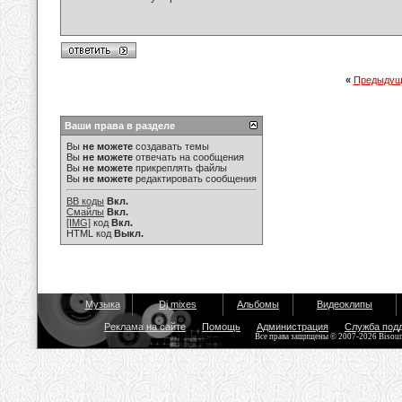
«
Предыдущ
Ваши права в разделе
Вы
не можете
создавать темы
Вы
не можете
отвечать на сообщения
Вы
не можете
прикреплять файлы
Вы
не можете
редактировать сообщения
BB коды
Вкл.
Смайлы
Вкл.
[IMG]
код
Вкл.
HTML код
Выкл.
Музыка
Dj mixes
Альбомы
Видеоклипы
Реклама на сайте
Помощь
Администрация
Служба под
Все права защищены © 2007-2026 Bisou