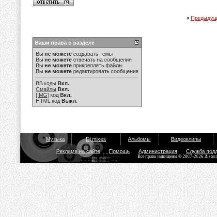
«
Предыдущ
Ваши права в разделе
Вы
не можете
создавать темы
Вы
не можете
отвечать на сообщения
Вы
не можете
прикреплять файлы
Вы
не можете
редактировать сообщения
BB коды
Вкл.
Смайлы
Вкл.
[IMG]
код
Вкл.
HTML код
Выкл.
Музыка
Dj mixes
Альбомы
Видеоклипы
Реклама на сайте
Помощь
Администрация
Служба под
Все права защищены © 2007-2026 Bisou