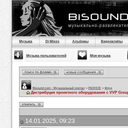
Музыка
Dj Mixes
Альбомы
Видеоклипы
Музыка пользователей
Моя музыка
Bisound.com - Музыкальный портал
>
РАЗНОЕ
>
Флуд
Дистрибуция проектного оборудования с VVP Grou
14.01.2025, 09:23