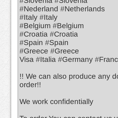
#Slovenia #Slovenia
#Nederland #Netherlands
#Italy #Italy
#Belgium #Belgium
#Croatia #Croatia
#Spain #Spain
#Greece #Greece
Visa #Italia #Germany #Fran
!!️ We can also produce any d
order!!️
We work confidentially️