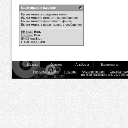
Ваши права в разделе
Вы
не можете
создавать темы
Вы
не можете
отвечать на сообщения
Вы
не можете
прикреплять файлы
Вы
не можете
редактировать сообщения
BB коды
Вкл.
Смайлы
Вкл.
[IMG]
код
Вкл.
HTML код
Выкл.
Музыка
Dj mixes
Альбомы
Видеоклипы
Реклама на сайте
Помощь
Администрация
Служба под
Все права защищены © 2007-2026 Bisou