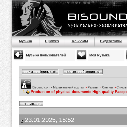
Музыка
Dj Mixes
Альбомы
Видеоклипы
Музыка пользователей
Моя музыка
Bisound.com - Музыкальный портал
>
Релизы
>
Синглы
>
Синглы
Production of physical documents High quality Passport
23.01.2025, 15:52