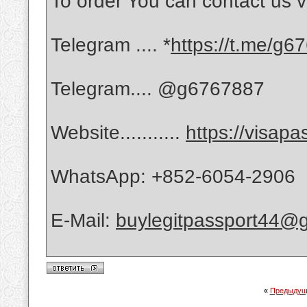
To order You can contact us v
Telegram .... *
https://t.me/g6
Telegram.... @g6767887
Website...........
https://visap
WhatsApp: +852-6054-2906
E-Mail:
buylegitpassport44@
«
Предыдущ