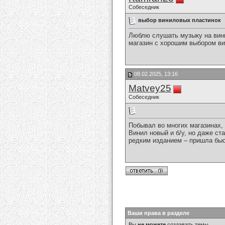
Собеседник
выбор виниловых пластинок
Люблю слушать музыку на вини
магазин с хорошим выбором в
08.02.2025, 13:16
Matvey25
Собеседник
Побывал во многих магазинах, 
Винил новый и б/у, но даже ст
редким изданием – пришла быс
Ваши права в разделе
Вы
не можете
создавать темы