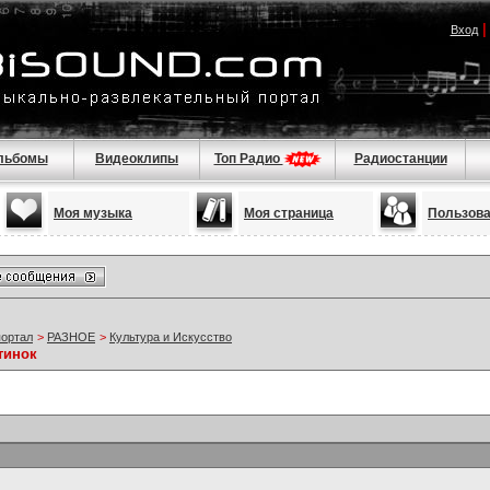
Вход
льбомы
Видеоклипы
Топ Радио
Радиостанции
Моя музыка
Моя страница
Пользов
портал
>
РАЗНОЕ
>
Культура и Искусство
тинок