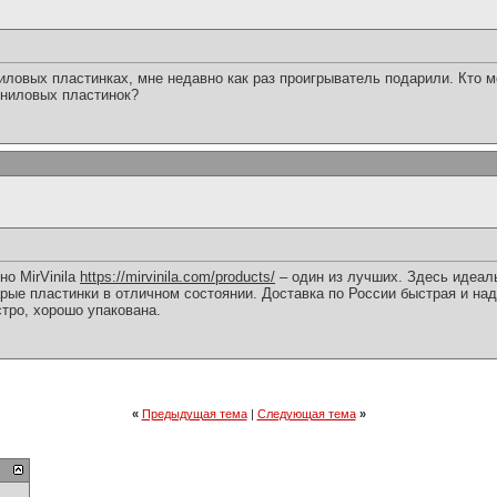
ловых пластинках, мне недавно как раз проигрыватель подарили. Кто 
иниловых пластинок?
но MirVinila
https://mirvinila.com/products/
– один из лучших. Здесь идеал
арые пластинки в отличном состоянии. Доставка по России быстрая и на
тро, хорошо упакована.
«
Предыдущая тема
|
Следующая тема
»