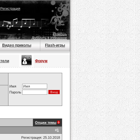
|
Регистрация
Помощь
Добавить в избранное
Видео приколы
Flash-игры
атели
Форум
Имя
Пароль
Опции темы
#
1
Регистрация: 25.10.2018