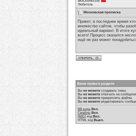
Любитель
Московская прописка
Привет, в последнее время кт
множество сайтов, чтобы разо
идеальный вариант. В итоге к
всего! Процесс оказался несло
ещё не раз может понадобиться
Ваши права в разделе
Вы
не можете
создавать темы
Вы
не можете
отвечать на сообщен
Вы
не можете
прикреплять файлы
Вы
не можете
редактировать сообщ
BB коды
Вкл.
Смайлы
Вкл.
[IMG]
код
Вкл.
HTML код
Выкл.