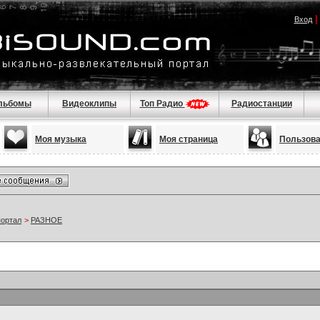
Вход
льбомы
Видеоклипы
Топ Радио
Радиостанции
Моя музыка
Моя страница
Пользов
портал
>
РАЗНОЕ