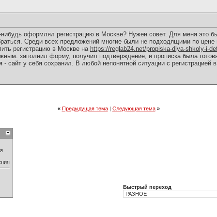
о-нибудь оформлял регистрацию в Москве? Нужен совет. Для меня это б
браться. Среди всех предложений многие были не подходящими по цене
упить регистрацию в Москве на
https://reglab24.net/propiska-dlya-shkoly-i-de
жным: заполнил форму, получил подтверждение, и прописка была готова 
 - сайт у себя сохранил. В любой непонятной ситуации с регистрацией в
«
Предыдущая тема
|
Следующая тема
»
ия
ения
Быстрый переход