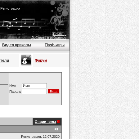
|
Регистрация
Помощь
Добавить в избранное
Видео приколы
Flash-игры
атели
Форум
Имя
Пароль
Опции темы
#
1
Регистрация: 12.07.2020