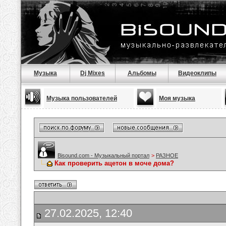
Музыка
Dj Mixes
Альбомы
Видеоклипы
Музыка пользователей
Моя музыка
Bisound.com - Музыкальный портал
>
РАЗНОЕ
Как проверить ацетон в моче дома?
27.02.2025, 12:40