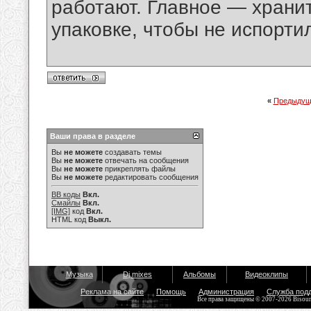
работают. Главное — хранит
упаковке, чтобы не испорти
«
Предыдущ
Ваши права в разделе
Вы
не можете
создавать темы
Вы
не можете
отвечать на сообщения
Вы
не можете
прикреплять файлы
Вы
не можете
редактировать сообщения
BB коды
Вкл.
Смайлы
Вкл.
[IMG]
код
Вкл.
HTML код
Выкл.
Музыка
Dj mixes
Альбомы
Видеоклипы
Реклама на сайте
Помощь
Администрация
Служба под
Все права защищены © 2007-2026 Bisou